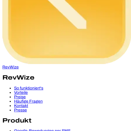
RevWize
RevWize
So funktioniert's
Vorteile
Preise
Häufige Fragen
Kontakt
Presse
Produkt
Google-Bewertungen per SMS