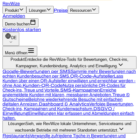
RevWize
Produkt
Lösungen
Preise
Ressourcen
Anmelden
Demo buchen
Kostenlos starten
DE
Menü öffnen
Produkt
Entdecke die RevWize-Tools für Bewertungen, Check-ins,
Kampagnen, Kundenbindung, Analytics und Einwilligung.
Google-Bewertungen per SMS
Sammle mehr Bewertungen nach
echten Kundenbesuchen per SMS.
QR-Code-Aufsteller
Lass
Kunden über einen QR-Aufsteller einwilligen und erreichbar werden -
ohne App.
Kunden-QR-Code
Nutze persönliche QR-Codes für
Check-ins, Treue und Vorteile.
SMS-Kampagnen
Erreiche
angemeldete Kunden mit klaren, messbaren Angeboten.
Treue &
Gutscheine
Belohne wiederkehrende Besuche mit einfachen
digitalen Anreizen.
Dashboard & Analytics
Verfolge Bewertungen,
Check-ins, Kampagnen und Kundenwachstum.
DSGVO /
Einwilligung
Einwilligungen klar erfassen und Abmeldungen einfach
halten.
Lösungen
Sieh, wie RevWize lokale Unternehmen, Serviceteams und
wachsende Betriebe mit mehreren Standorten unterstützt.
Restaurants
Verwandle zufriedene Tische in Bewertungen und