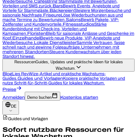
Wiederbesuche.
Cafés
Bring Stammgäste mit Bewertungen,
Vorteilen und SMS zurück.
Bars
Bewirb Events, Angebote und
Vorteile für Stammgäste.
Bäckereien
Steigere Morgenbesuche und
saisonale Nachfrage.
Friseure
Löse Wiederbuchungen aus und
mache Termine zu Bewertungen.
Salons
Bewirb Pakete, VIP-
Zeitfenster und Kundenvorteile.
Fitnessstudios
Stärke
Kundenbindung mit Check-ins, Vorteilen und
Kampagnen.
Floristen
Bleib für saisonale Anlässe und Geschenke im
Kopf.
Einzelhandel
Bewirb neue Produkte, VIP-Angebote und
Wiederbesuche.
Lokale Dienstleister
Sammle Vertrauen, fasse
schnell nach und gewinne Folgeaufträge.
Unternehmen mit
mehreren Standorten
Steuere Kundenwachstum über jeden
Standort hinweg.
Ressourcen
Guides, Updates und praktische Ideen für lokales
Wachstum.
Blog
Lies RevWize-Artikel und praktische Wachstums-
Guides.
Guides und Vorlagen
Kopiere praktische Vorlagen und
nutze Schritt-für-Schritt-Guides für lokales Wachstum.
Preise
Anmelden
Demo buchen
Kostenlos starten
DE
Guides und Vorlagen
Sofort nutzbare Ressourcen für
lokales Wachstum