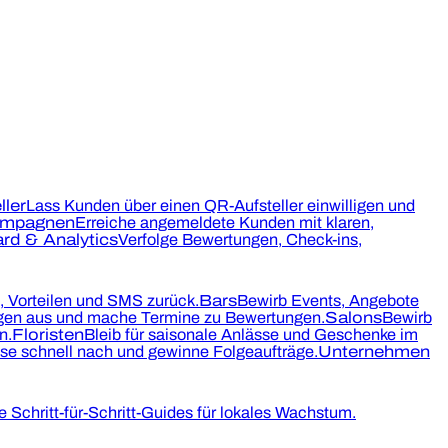
ler
Lass Kunden über einen QR-Aufsteller einwilligen und
mpagnen
Erreiche angemeldete Kunden mit klaren,
rd & Analytics
Verfolge Bewertungen, Check-ins,
 Vorteilen und SMS zurück.
Bars
Bewirb Events, Angebote
en aus und mache Termine zu Bewertungen.
Salons
Bewirb
n.
Floristen
Bleib für saisonale Anlässe und Geschenke im
se schnell nach und gewinne Folgeaufträge.
Unternehmen
 Schritt-für-Schritt-Guides für lokales Wachstum.