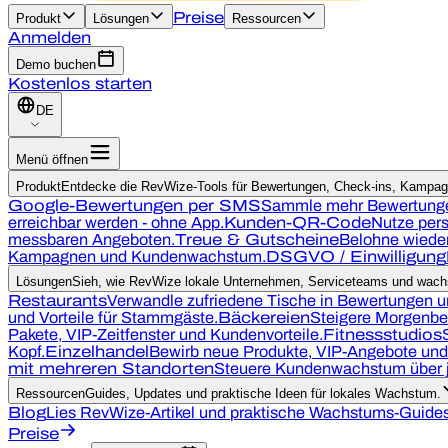
Preise
Produkt
Lösungen
Ressourcen
Anmelden
Demo buchen
Kostenlos starten
DE
Menü öffnen
Produkt
Entdecke die RevWize-Tools für Bewertungen, Check-ins, Kampagn
Google-Bewertungen per SMS
Sammle mehr Bewertunge
erreichbar werden - ohne App.
Kunden-QR-Code
Nutze pers
messbaren Angeboten.
Treue & Gutscheine
Belohne wieder
Kampagnen und Kundenwachstum.
DSGVO / Einwilligung
Lösungen
Sieh, wie RevWize lokale Unternehmen, Serviceteams und wachs
Restaurants
Verwandle zufriedene Tische in Bewertungen 
und Vorteile für Stammgäste.
Bäckereien
Steigere Morgenbe
Pakete, VIP-Zeitfenster und Kundenvorteile.
Fitnessstudios
Kopf.
Einzelhandel
Bewirb neue Produkte, VIP-Angebote un
mit mehreren Standorten
Steuere Kundenwachstum über j
Ressourcen
Guides, Updates und praktische Ideen für lokales Wachstum.
Blog
Lies RevWize-Artikel und praktische Wachstums-Guides
Preise