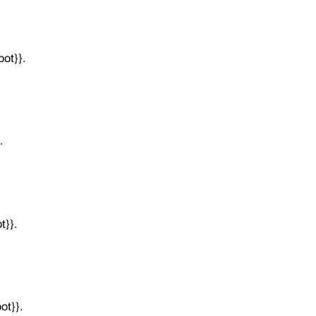
ot}}.
.
t}}.
ot}}.