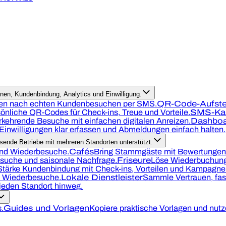
en, Kundenbindung, Analytics und Einwilligung.
n nach echten Kundenbesuchen per SMS.
QR-Code-Aufstel
önliche QR-Codes für Check-ins, Treue und Vorteile.
SMS-Ka
kehrende Besuche mit einfachen digitalen Anreizen.
Dashboa
Einwilligungen klar erfassen und Abmeldungen einfach halten.
ende Betriebe mit mehreren Standorten unterstützt.
und Wiederbesuche.
Cafés
Bring Stammgäste mit Bewertungen,
suche und saisonale Nachfrage.
Friseure
Löse Wiederbuchung
Stärke Kundenbindung mit Check-ins, Vorteilen und Kampagne
d Wiederbesuche.
Lokale Dienstleister
Sammle Vertrauen, fas
eden Standort hinweg.
.
Guides und Vorlagen
Kopiere praktische Vorlagen und nutze