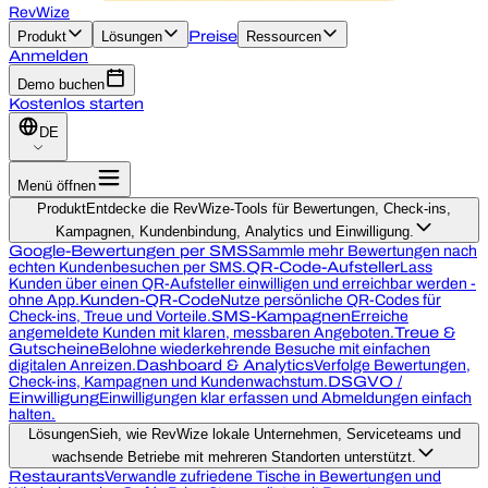
RevWize
Produkt
Lösungen
Preise
Ressourcen
Anmelden
Demo buchen
Kostenlos starten
DE
Menü öffnen
Produkt
Entdecke die RevWize-Tools für Bewertungen, Check-ins,
Kampagnen, Kundenbindung, Analytics und Einwilligung.
Google-Bewertungen per SMS
Sammle mehr Bewertungen nach
echten Kundenbesuchen per SMS.
QR-Code-Aufsteller
Lass
Kunden über einen QR-Aufsteller einwilligen und erreichbar werden -
ohne App.
Kunden-QR-Code
Nutze persönliche QR-Codes für
Check-ins, Treue und Vorteile.
SMS-Kampagnen
Erreiche
angemeldete Kunden mit klaren, messbaren Angeboten.
Treue &
Gutscheine
Belohne wiederkehrende Besuche mit einfachen
digitalen Anreizen.
Dashboard & Analytics
Verfolge Bewertungen,
Check-ins, Kampagnen und Kundenwachstum.
DSGVO /
Einwilligung
Einwilligungen klar erfassen und Abmeldungen einfach
halten.
Lösungen
Sieh, wie RevWize lokale Unternehmen, Serviceteams und
wachsende Betriebe mit mehreren Standorten unterstützt.
Restaurants
Verwandle zufriedene Tische in Bewertungen und