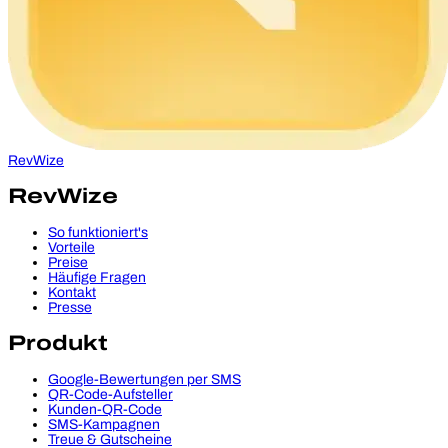
RevWize
RevWize
So funktioniert's
Vorteile
Preise
Häufige Fragen
Kontakt
Presse
Produkt
Google-Bewertungen per SMS
QR-Code-Aufsteller
Kunden-QR-Code
SMS-Kampagnen
Treue & Gutscheine